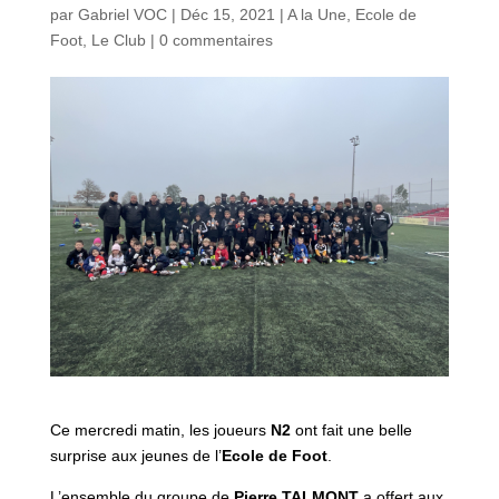
par
Gabriel VOC
|
Déc 15, 2021
|
A la Une
,
Ecole de
Foot
,
Le Club
|
0 commentaires
Ce mercredi matin, les joueurs
N2
ont fait une belle
surprise aux jeunes de l’
Ecole de Foot
.
L’ensemble du groupe de
Pierre TALMONT
a offert aux