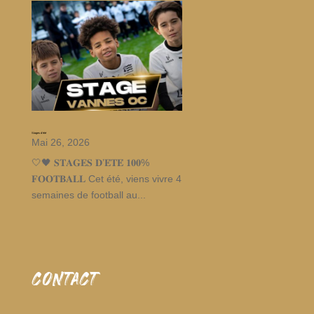
Stages d’été
Mai 26, 2026
🤍🖤 𝐒𝐓𝐀𝐆𝐄𝐒 𝐃’𝐄́𝐓𝐄́ 𝟏𝟎𝟎%
𝐅𝐎𝐎𝐓𝐁𝐀𝐋𝐋 Cet été, viens vivre 4
semaines de football au...
CONTACT