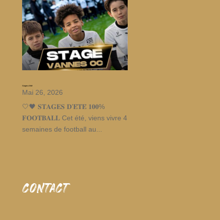
Stages d’été
Mai 26, 2026
🤍🖤 𝐒𝐓𝐀𝐆𝐄𝐒 𝐃’𝐄́𝐓𝐄́ 𝟏𝟎𝟎%
𝐅𝐎𝐎𝐓𝐁𝐀𝐋𝐋 Cet été, viens vivre 4
semaines de football au...
CONTACT