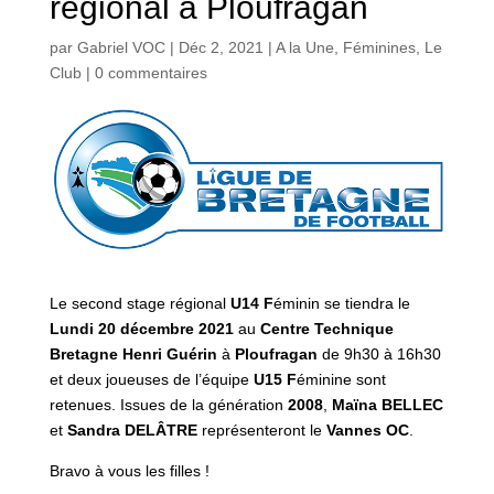
régional à Ploufragan
par
Gabriel VOC
|
Déc 2, 2021
|
A la Une
,
Féminines
,
Le
Club
|
0 commentaires
Le second stage régional
U14
F
éminin se tiendra le
Lundi 20 décembre 2021
au
Centre Technique
Bretagne Henri Guérin
à
Ploufragan
de 9h30 à 16h30
et deux joueuses de l’équipe
U15 F
éminine sont
retenues. Issues de la génération
2008
,
Maïna BELLEC
et
Sandra DELÂTRE
représenteront le
Vannes OC
.
Bravo à vous les filles !