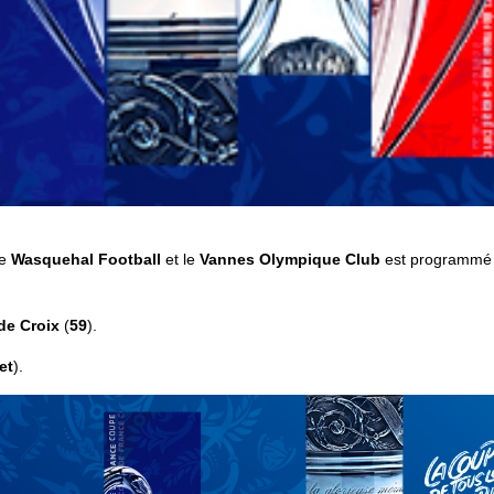
le
Wasquehal Football
et le
Vannes Olympique Club
est programmé
de Croix
(
59
).
et
).