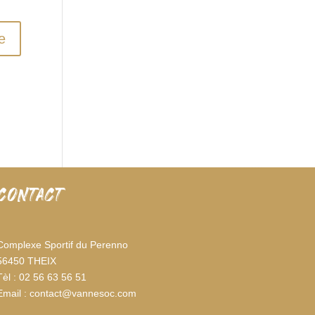
CONTACT
Complexe Sportif du Perenno
56450 THEIX
Tèl : 02 56 63 56 51
Email : contact@vannesoc.com