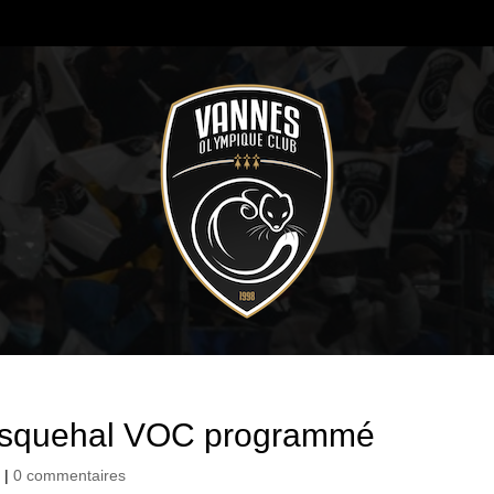
asquehal VOC programmé
s
|
0 commentaires