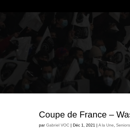
Coupe de France – W
par
Gabriel VOC
|
Déc 1, 2021
|
A la Une
,
Senior