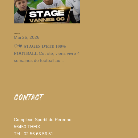
Stages d’été
Mai 26, 2026
🤍🖤 𝐒𝐓𝐀𝐆𝐄𝐒 𝐃’𝐄́𝐓𝐄́ 𝟏𝟎𝟎%
𝐅𝐎𝐎𝐓𝐁𝐀𝐋𝐋 Cet été, viens vivre 4
semaines de football au...
CONTACT
Complexe Sportif du Perenno
56450 THEIX
Tèl : 02 56 63 56 51