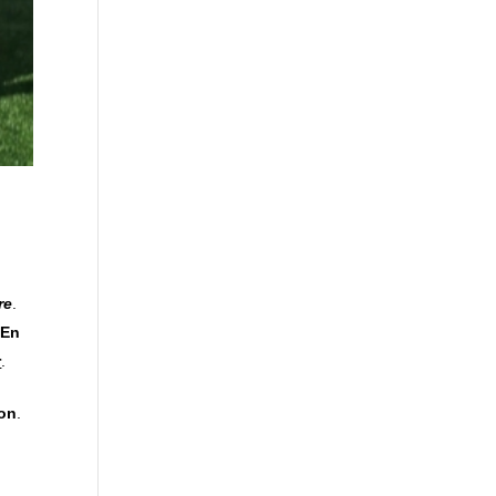
re
.
’
En
r
.
on
.