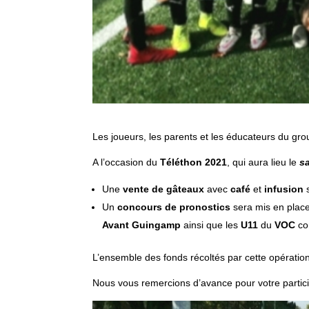
Les joueurs, les parents et les éducateurs du gr
A l’occasion du
Téléthon 2021
, qui aura lieu le
s
Une
vente de gâteaux
avec
café
et
infusion
s
Un
concours de pronostics
sera mis en place
Avant Guingamp
ainsi que les
U11
du
VOC
con
L’ensemble des fonds récoltés par cette opérati
Nous vous remercions d’avance pour votre particip