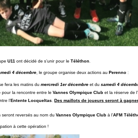
oupe
U11
ont décidé de s’unir pour le
Téléthon
.
amedi 4 décembre
, le groupe organise deux actions au
Perenno
:
e fera les matins du
mercredi 1er décembre
et du
samedi 4 décemb
 pour la rencontre entre le
Vannes Olympique Club
et la réserve de l
tre l’
Entente Locqueltas
.
Des maillots de joueurs seront à gagne
on seront reversés au nom du
Vannes Olympique Club
à l’
AFM Téléth
ation à cette opération !