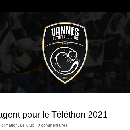
gent pour le Téléthon 2021
Formation
,
Le Club
|
0 commentaires