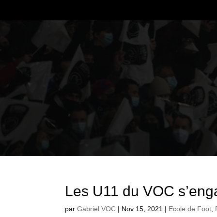
Les U11 du VOC s’enga
par
Gabriel VOC
|
Nov 15, 2021
|
Ecole de Foot
,