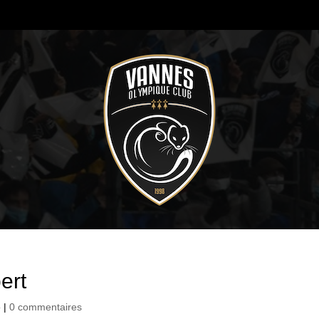
ert
b
|
0 commentaires