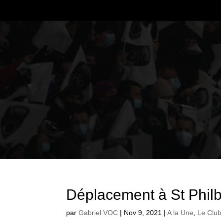
Déplacement à St Philb
par
Gabriel VOC
|
Nov 9, 2021
|
A la Une
,
Le Clu