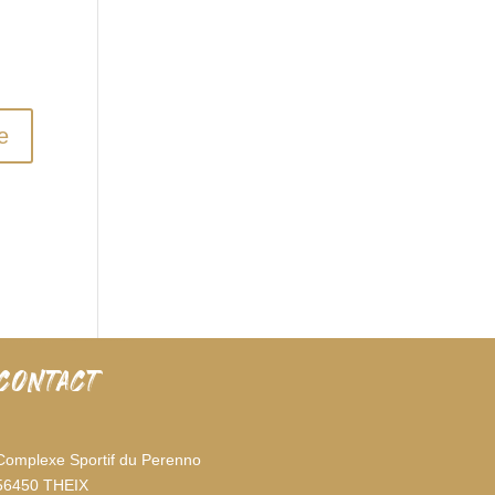
CONTACT
Complexe Sportif du Perenno
56450 THEIX