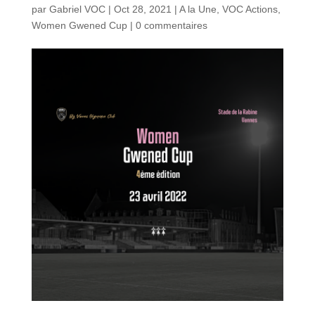
par
Gabriel VOC
|
Oct 28, 2021
|
A la Une
,
VOC Actions
,
Women Gwened Cup
|
0 commentaires