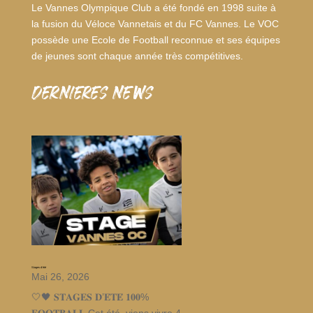
Le Vannes Olympique Club a été fondé en 1998 suite à
la fusion du Véloce Vannetais et du FC Vannes. Le VOC
possède une Ecole de Football reconnue et ses équipes
de jeunes sont chaque année très compétitives.
dernieres news
Stages d’été
Mai 26, 2026
🤍🖤 𝐒𝐓𝐀𝐆𝐄𝐒 𝐃’𝐄́𝐓𝐄́ 𝟏𝟎𝟎%
𝐅𝐎𝐎𝐓𝐁𝐀𝐋𝐋 Cet été, viens vivre 4