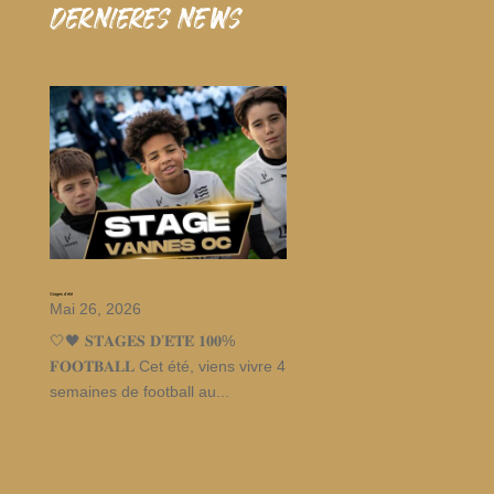
dernieres news
Stages d’été
Mai 26, 2026
🤍🖤 𝐒𝐓𝐀𝐆𝐄𝐒 𝐃’𝐄́𝐓𝐄́ 𝟏𝟎𝟎%
𝐅𝐎𝐎𝐓𝐁𝐀𝐋𝐋 Cet été, viens vivre 4
semaines de football au...