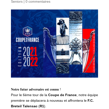
Seniors
|
0 commentaires
𝐍𝐨𝐭𝐫𝐞 𝐟𝐮𝐭𝐮𝐫 𝐚𝐝𝐯𝐞𝐫𝐬𝐚𝐢𝐫𝐞 𝐞𝐬𝐭 𝐜𝐨𝐧𝐧𝐮 !
Pour le 6ème tour de la
Coupe de France
, notre équipe
première se déplacera à nouveau et affrontera le
F.C.
Breteil Talensac
(
R1
).