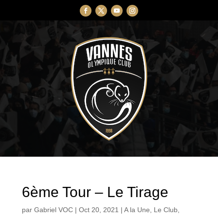
6ème Tour – Le Tirage
par
Gabriel VOC
|
Oct 20, 2021
|
A la Une
,
Le Club
,