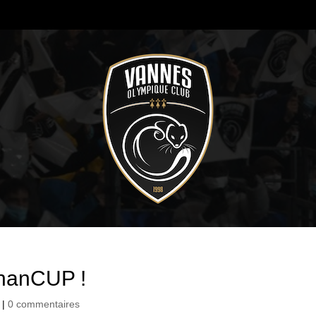
ihanCUP !
|
0 commentaires