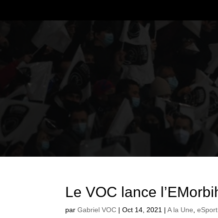
Le VOC lance l’EMorb
par
Gabriel VOC
|
Oct 14, 2021
|
A la Une
,
eSport