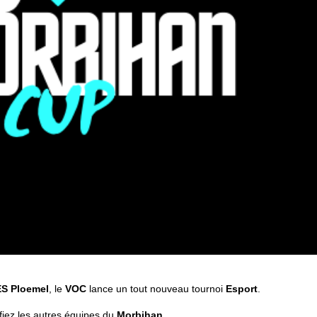
ES
Ploemel
, le
VOC
lance un tout nouveau tournoi
Esport
.
éfiez les autres équipes du
Morbihan
.