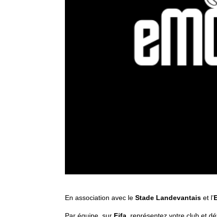
En association avec le
Stade
Landevantais
et l’
Par équipe, sur
Fifa
, représentez votre club et d