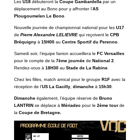
Les
U18
débuteront la
Coupe Gambardella
par un
déplacement au Bono pour y affronter l’
AS
Plougoumelen Le Bono
.
Nouvelle journée de championnat national pour les
U17
de
Pierre Alexandre LELIEVRE
qui reçoivent le
CPB
Bréquigny
à
15H00
au
Centre Sportif du Perenno
.
Samedi soir, l’équipe fanion accueillera le
FC Versailles
pour le compte de la
7ème journée
de
National 2
.
Rendez-vous à
18H30
au
Stade de La Rabine
.
Chez les filles, match amical pour le groupe
R1F
avec la
réception de l’
US La Gacilly
,
dimanche
à
15h30
.
Dimanche
également, l’équipe réserve de
Bruno
LANTRIN
se déplace à
Mériadec
pour le
2ème tour
de
la
Coupe de Bretagne.