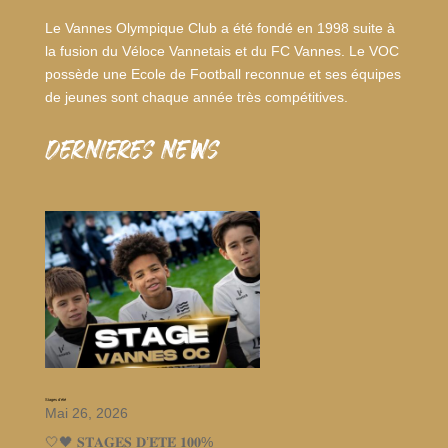
Le Vannes Olympique Club a été fondé en 1998 suite à
la fusion du Véloce Vannetais et du FC Vannes. Le VOC
possède une Ecole de Football reconnue et ses équipes
de jeunes sont chaque année très compétitives.
dernieres news
Stages d’été
Mai 26, 2026
🤍🖤 𝐒𝐓𝐀𝐆𝐄𝐒 𝐃’𝐄́𝐓𝐄́ 𝟏𝟎𝟎%