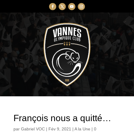
François nous a quitté…
par
Gabriel VOC
|
Fév 9, 2021
|
A la Une
|
0