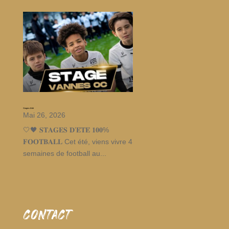
Stages d’été
Mai 26, 2026
🤍🖤 𝐒𝐓𝐀𝐆𝐄𝐒 𝐃’𝐄́𝐓𝐄́ 𝟏𝟎𝟎%
𝐅𝐎𝐎𝐓𝐁𝐀𝐋𝐋 Cet été, viens vivre 4
semaines de football au...
CONTACT