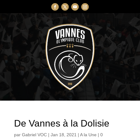
De Vannes à la Dolisie
par
Gabriel VOC
|
Jan 18, 2021
|
A la Une
|
0