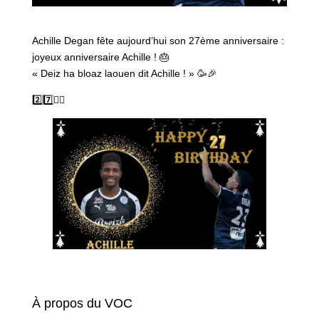
Achille Degan fête aujourd’hui son 27ème anniversaire :
joyeux anniversaire Achille ! 🎂
« Deiz ha bloaz laouen dit Achille ! » 🥳🎉
2️⃣7️⃣✌🏽
À propos du VOC