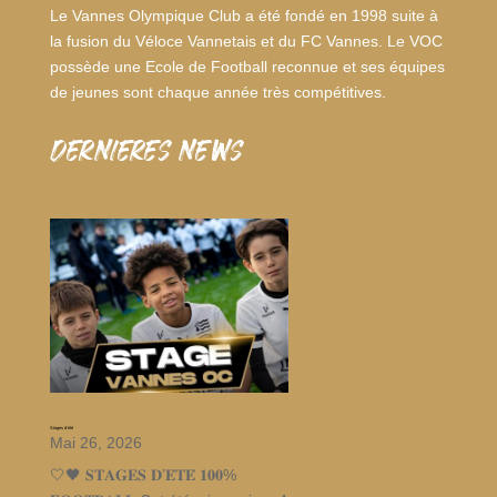
Le Vannes Olympique Club a été fondé en 1998 suite à
la fusion du Véloce Vannetais et du FC Vannes. Le VOC
possède une Ecole de Football reconnue et ses équipes
de jeunes sont chaque année très compétitives.
dernieres news
Stages d’été
Mai 26, 2026
🤍🖤 𝐒𝐓𝐀𝐆𝐄𝐒 𝐃’𝐄́𝐓𝐄́ 𝟏𝟎𝟎%