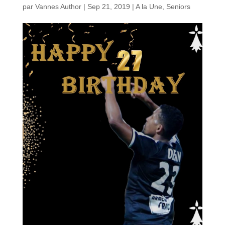
par
Vannes Author
|
Sep 21, 2019
|
A la Une
,
Seniors