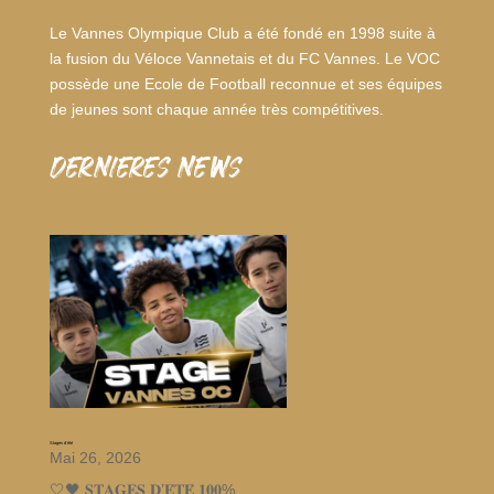
Le Vannes Olympique Club a été fondé en 1998 suite à
la fusion du Véloce Vannetais et du FC Vannes. Le VOC
possède une Ecole de Football reconnue et ses équipes
de jeunes sont chaque année très compétitives.
dernieres news
Stages d’été
Mai 26, 2026
🤍🖤 𝐒𝐓𝐀𝐆𝐄𝐒 𝐃’𝐄́𝐓𝐄́ 𝟏𝟎𝟎%