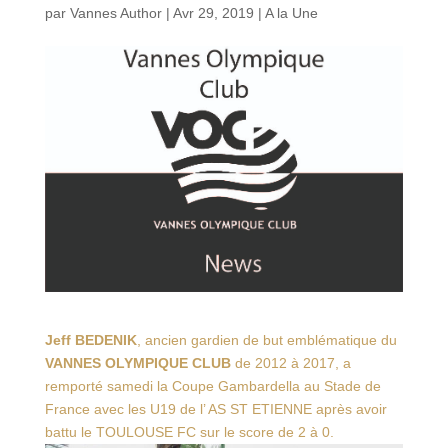
par
Vannes Author
|
Avr 29, 2019
|
A la Une
Jeff BEDENIK
, ancien gardien de but emblématique du
VANNES OLYMPIQUE CLUB
de 2012 à 2017, a
remporté samedi la Coupe Gambardella au Stade de
France avec les U19 de l’ AS ST ETIENNE après avoir
battu le TOULOUSE FC sur le score de 2 à 0.