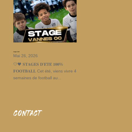
Stages d’été
Mai 26, 2026
🤍🖤 𝐒𝐓𝐀𝐆𝐄𝐒 𝐃’𝐄́𝐓𝐄́ 𝟏𝟎𝟎%
𝐅𝐎𝐎𝐓𝐁𝐀𝐋𝐋 Cet été, viens vivre 4
semaines de football au...
CONTACT