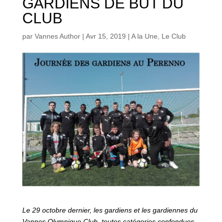
GARDIENS DE BUT DU
CLUB
par
Vannes Author
|
Avr 15, 2019
|
A la Une
,
Le Club
Le 29 octobre dernier, les gardiens et les gardiennes du
Vannes Olympique Club, toutes catégories confondues