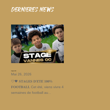
dernieres news
Stages d’été
Mai 26, 2026
🤍🖤 𝐒𝐓𝐀𝐆𝐄𝐒 𝐃’𝐄́𝐓𝐄́ 𝟏𝟎𝟎%
𝐅𝐎𝐎𝐓𝐁𝐀𝐋𝐋 Cet été, viens vivre 4
semaines de football au...