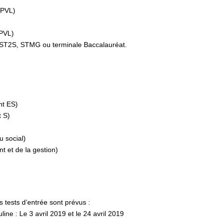
SPVL)
SPVL)
S,ST2S, STMG ou terminale Baccalauréat.
nt ES)
t S)
u social)
 et de la gestion)
s tests d’entrée sont prévus :
ine : Le 3 avril 2019 et le 24 avril 2019