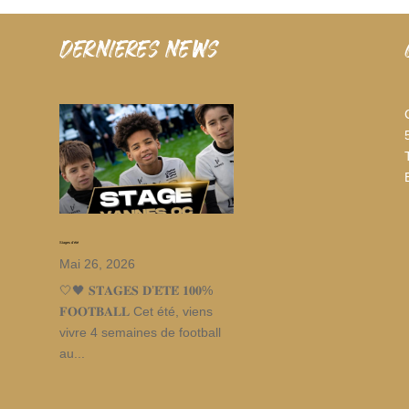
dernieres news
Stages d’été
Mai 26, 2026
🤍🖤 𝐒𝐓𝐀𝐆𝐄𝐒 𝐃’𝐄́𝐓𝐄́ 𝟏𝟎𝟎%
𝐅𝐎𝐎𝐓𝐁𝐀𝐋𝐋 Cet été, viens
vivre 4 semaines de football
au...