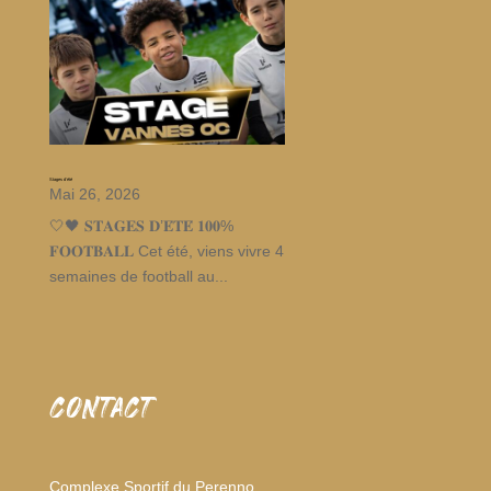
Stages d’été
Mai 26, 2026
🤍🖤 𝐒𝐓𝐀𝐆𝐄𝐒 𝐃’𝐄́𝐓𝐄́ 𝟏𝟎𝟎%
𝐅𝐎𝐎𝐓𝐁𝐀𝐋𝐋 Cet été, viens vivre 4
semaines de football au...
CONTACT
Complexe Sportif du Perenno