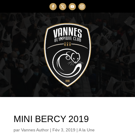
MINI BERCY 2019
par
Vannes Author
|
Fév 3, 2019
|
A la Une