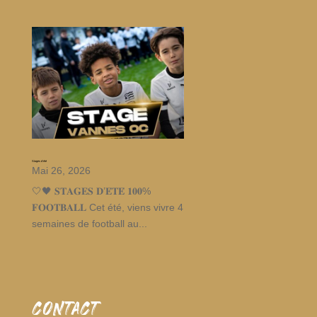
Stages d’été
Mai 26, 2026
🤍🖤 𝐒𝐓𝐀𝐆𝐄𝐒 𝐃’𝐄́𝐓𝐄́ 𝟏𝟎𝟎%
𝐅𝐎𝐎𝐓𝐁𝐀𝐋𝐋 Cet été, viens vivre 4
semaines de football au...
CONTACT