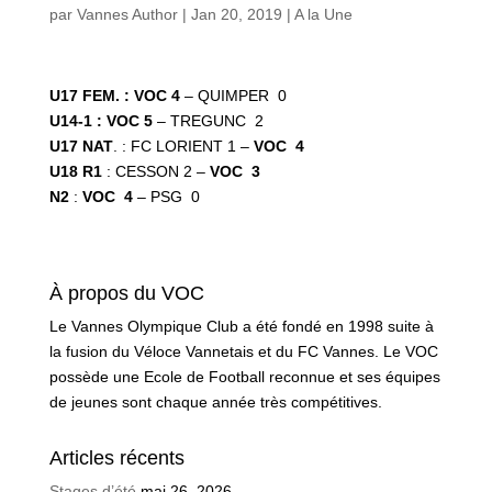
par
Vannes Author
|
Jan 20, 2019
|
A la Une
U17 FEM. : VOC
4
– QUIMPER 0
U14-1 : VOC
5
– TREGUNC 2
U17 NAT
. : FC LORIENT 1 –
VOC 4
U18 R1
: CESSON 2 –
VOC
3
N2
:
VOC
4
– PSG 0
À propos du VOC
Le Vannes Olympique Club a été fondé en 1998 suite à
la fusion du Véloce Vannetais et du FC Vannes. Le VOC
possède une Ecole de Football reconnue et ses équipes
de jeunes sont chaque année très compétitives.
Articles récents
Stages d’été
mai 26, 2026