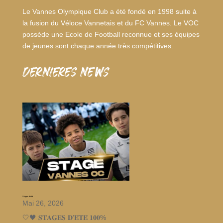
Le Vannes Olympique Club a été fondé en 1998 suite à
la fusion du Véloce Vannetais et du FC Vannes. Le VOC
possède une Ecole de Football reconnue et ses équipes
de jeunes sont chaque année très compétitives.
dernieres news
Stages d’été
Mai 26, 2026
🤍🖤 𝐒𝐓𝐀𝐆𝐄𝐒 𝐃’𝐄́𝐓𝐄́ 𝟏𝟎𝟎%