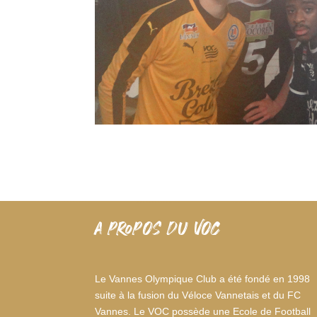
A PROPOS DU VOC
Le Vannes Olympique Club a été fondé en 1998
suite à la fusion du Véloce Vannetais et du FC
Vannes. Le VOC possède une Ecole de Football