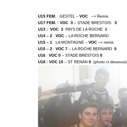
U15 FEM.
: GESTEL –
VOC
–> Remis
U17 FEM. : VOC
3
– STADE BRESTOIS
3
U13 :
VOC
3
PAYS DE LA ROCHE
1
U14 – 2
:
VOC
– LA ROCHE BERNARD
U15 – 1
: LA MONTAGNE –
VOC
–> remis
U15 – 2
:
VOC
7
– LA ROCHE BERNARD
0
U16
:
VOC
0
– STADE BRESTOIS
0
U18 : VOC 10
– ST RENAN
0
(photo ci-dessous)