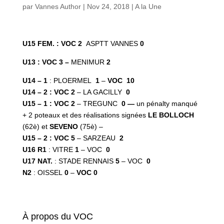
par
Vannes Author
|
Nov 24, 2018
|
A la Une
U15 FEM. : VOC 2
ASPTT VANNES
0
U13 : VOC 3 –
MENIMUR
2
U14 – 1
: PLOERMEL
1
–
VOC 10
U14 – 2 : VOC
2
– LA GACILLY
0
U15 – 1 : VOC 2
– TREGUNC
0 —
un pénalty manqué
+ 2 poteaux et des réalisations signées
LE BOLLOCH
(62è) et
SEVENO
(75è) –
U15 – 2 : VOC
5
– SARZEAU
2
U16 R1
: VITRE
1
– VOC
0
U17 NAT.
: STADE RENNAIS
5
– VOC
0
N2
: OISSEL
0
–
VOC 0
À propos du VOC