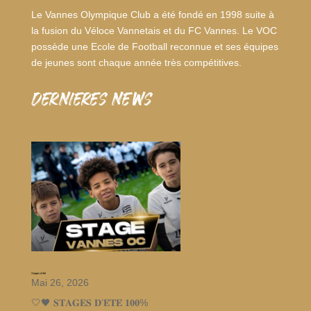
Le Vannes Olympique Club a été fondé en 1998 suite à
la fusion du Véloce Vannetais et du FC Vannes. Le VOC
possède une Ecole de Football reconnue et ses équipes
de jeunes sont chaque année très compétitives.
dernieres news
Stages d’été
Mai 26, 2026
🤍🖤 𝐒𝐓𝐀𝐆𝐄𝐒 𝐃’𝐄́𝐓𝐄́ 𝟏𝟎𝟎%