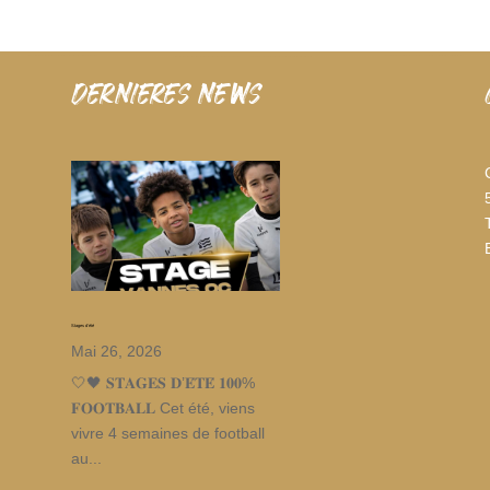
dernieres news
Stages d’été
Mai 26, 2026
🤍🖤 𝐒𝐓𝐀𝐆𝐄𝐒 𝐃’𝐄́𝐓𝐄́ 𝟏𝟎𝟎%
𝐅𝐎𝐎𝐓𝐁𝐀𝐋𝐋 Cet été, viens
vivre 4 semaines de football
au...