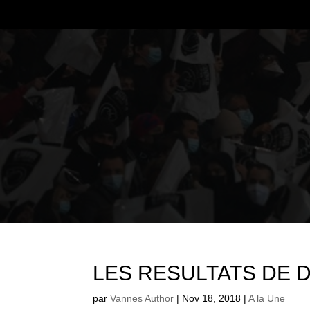
LES RESULTATS DE 
par
Vannes Author
|
Nov 18, 2018
|
A la Une