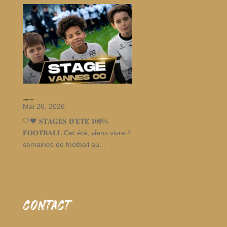
Stages d’été
Mai 26, 2026
🤍🖤 𝐒𝐓𝐀𝐆𝐄𝐒 𝐃’𝐄́𝐓𝐄́ 𝟏𝟎𝟎%
𝐅𝐎𝐎𝐓𝐁𝐀𝐋𝐋 Cet été, viens vivre 4
semaines de football au...
CONTACT