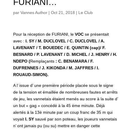
FURIANI…
par
Vannes Author
|
Oct 21, 2018
|
Le Club
Pour la réception de FURIANI, le
VOC
se présentait
avec :
I. SY / M. DUCLOVEL / C. DUCLOVEL / A.
LAVENANT / T. BOUEDEC / E. QUINTIN (cap)/ F.
BESNARD / P. LAVENANT / D. MICHEL / J. HENRY / H.
NDEPO (
Remplaçants
: C. BENAMARA / F.
DUFRENNES / J. KIKONDA / M. JAFFRES / I.
ROUAUD-SIMON).
A l’ issue d’ une première période placée sous le signe
de la tension et émaillée de nombreuses fautes et arrêts
de jeu, les vannetais étaient menés au score à la suite d’
un but « gag » concédé à la 45 ème minute. Déjà
alertés à la 13è minute par un coup franc de 35 m qui
voyait
I. SY
sauvé par son poteau, les joueurs vannetais
n’ ont jamais pu (ou su) mettre en danger cette