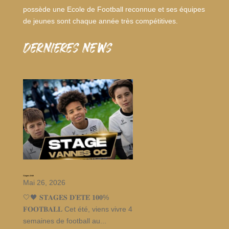
possède une Ecole de Football reconnue et ses équipes
de jeunes sont chaque année très compétitives.
dernieres news
Stages d’été
Mai 26, 2026
🤍🖤 𝐒𝐓𝐀𝐆𝐄𝐒 𝐃’𝐄́𝐓𝐄́ 𝟏𝟎𝟎%
𝐅𝐎𝐎𝐓𝐁𝐀𝐋𝐋 Cet été, viens vivre 4
semaines de football au...