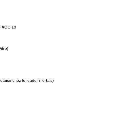
0
VOC
18
itre)
etaise chez le leader niortais)