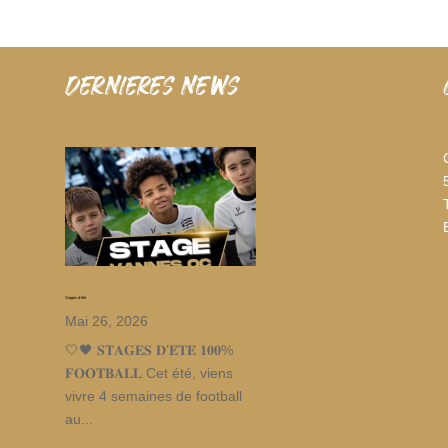
dernieres news
Stages d’été
Mai 26, 2026
🤍🖤 𝐒𝐓𝐀𝐆𝐄𝐒 𝐃’𝐄́𝐓𝐄́ 𝟏𝟎𝟎%
𝐅𝐎𝐎𝐓𝐁𝐀𝐋𝐋 Cet été, viens
vivre 4 semaines de football
au...