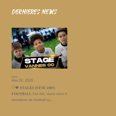
dernieres news
Stages d’été
Mai 26, 2026
🤍🖤 𝐒𝐓𝐀𝐆𝐄𝐒 𝐃’𝐄́𝐓𝐄́ 𝟏𝟎𝟎%
𝐅𝐎𝐎𝐓𝐁𝐀𝐋𝐋 Cet été, viens vivre 4
semaines de football au...