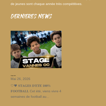
de jeunes sont chaque année très compétitives.
dernieres news
Stages d’été
Mai 26, 2026
🤍🖤 𝐒𝐓𝐀𝐆𝐄𝐒 𝐃’𝐄́𝐓𝐄́ 𝟏𝟎𝟎%
𝐅𝐎𝐎𝐓𝐁𝐀𝐋𝐋 Cet été, viens vivre 4
semaines de football au...