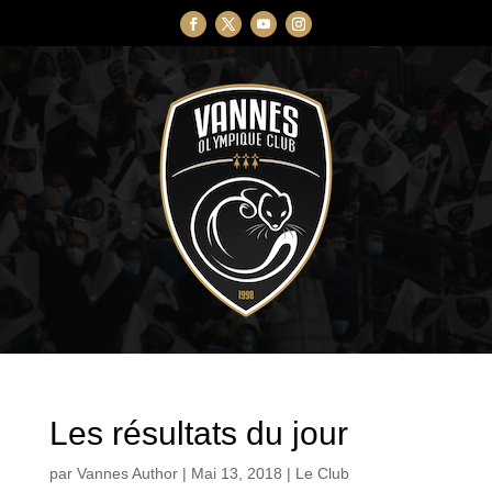
Les résultats du jour
par
Vannes Author
|
Mai 13, 2018
|
Le Club