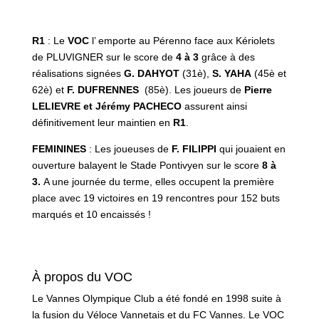
R1
: Le
VOC
l’ emporte au Pérenno face aux Kériolets
de PLUVIGNER sur le score de
4 à 3
grâce à des
réalisations signées
G. DAHYOT
(31è),
S. YAHA
(45è et
62è) et
F. DUFRENNES
(85è). Les joueurs de
Pierre
LELIEVRE et Jérémy PACHECO
assurent ainsi
définitivement leur maintien en
R1
.
FEMININES
: Les joueuses de
F. FILIPPI
qui jouaient en
ouverture balayent le Stade Pontivyen sur le score
8 à
3.
A une journée du terme, elles occupent la première
place avec 19 victoires en 19 rencontres pour 152 buts
marqués et 10 encaissés !
À propos du VOC
Le Vannes Olympique Club a été fondé en 1998 suite à
la fusion du Véloce Vannetais et du FC Vannes. Le VOC