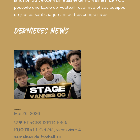
la fusion du Véloce Vannetais et du FC Vannes. Le VOC
possède une Ecole de Football reconnue et ses équipes
de jeunes sont chaque année très compétitives.
dernieres news
Stages d’été
Mai 26, 2026
🤍🖤 𝐒𝐓𝐀𝐆𝐄𝐒 𝐃’𝐄́𝐓𝐄́ 𝟏𝟎𝟎%
𝐅𝐎𝐎𝐓𝐁𝐀𝐋𝐋 Cet été, viens vivre 4
semaines de football au...