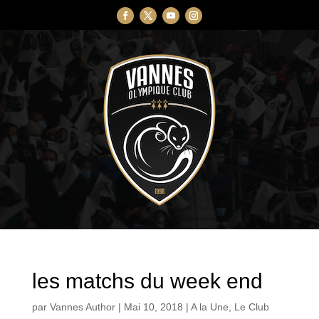
les matchs du week end
par
Vannes Author
|
Mai 10, 2018
|
A la Une
,
Le Club