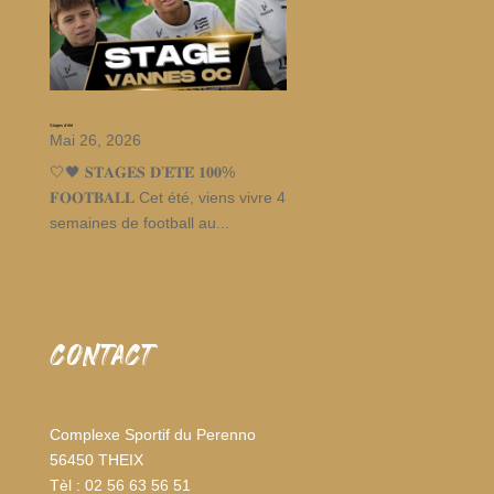
Stages d’été
Mai 26, 2026
🤍🖤 𝐒𝐓𝐀𝐆𝐄𝐒 𝐃’𝐄́𝐓𝐄́ 𝟏𝟎𝟎%
𝐅𝐎𝐎𝐓𝐁𝐀𝐋𝐋 Cet été, viens vivre 4
semaines de football au...
CONTACT
Complexe Sportif du Perenno
56450 THEIX
Tèl : 02 56 63 56 51