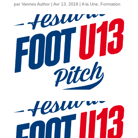
par
Vannes Author
|
Avr 13, 2018
|
A la Une
,
Formation