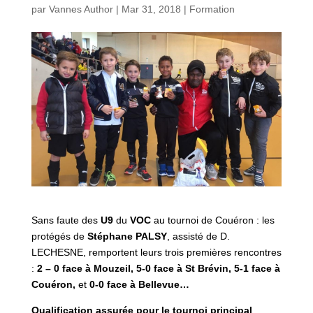
par
Vannes Author
|
Mar 31, 2018
|
Formation
Sans faute des
U9
du
VOC
au tournoi de Couéron : les
protégés de
Stéphane PALSY
, assisté de D.
LECHESNE, remportent leurs trois premières rencontres
:
2 – 0 face à Mouzeil, 5-0 face à St Brévin, 5-1 face à
Couéron,
et
0-0 face à Bellevue…
Qualification assurée pour le tournoi principal