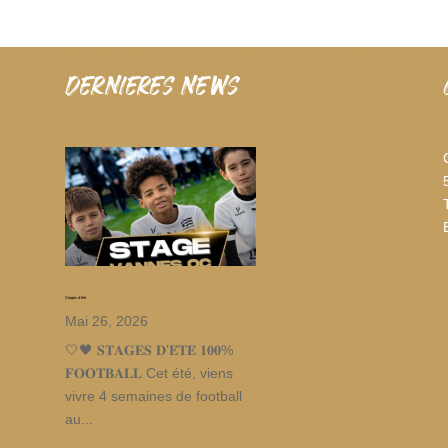
dernieres news
Stages d’été
Mai 26, 2026
🤍🖤 𝐒𝐓𝐀𝐆𝐄𝐒 𝐃’𝐄́𝐓𝐄́ 𝟏𝟎𝟎%
𝐅𝐎𝐎𝐓𝐁𝐀𝐋𝐋 Cet été, viens
vivre 4 semaines de football
au...