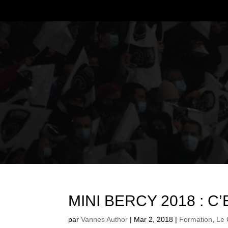
MINI BERCY 2018 : C
par
Vannes Author
|
Mar 2, 2018
|
Formation
,
Le 