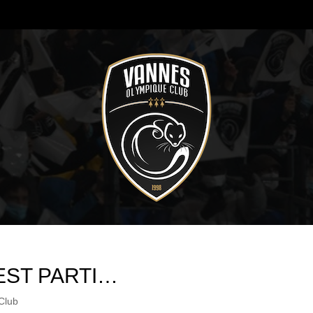
’EST PARTI…
Club