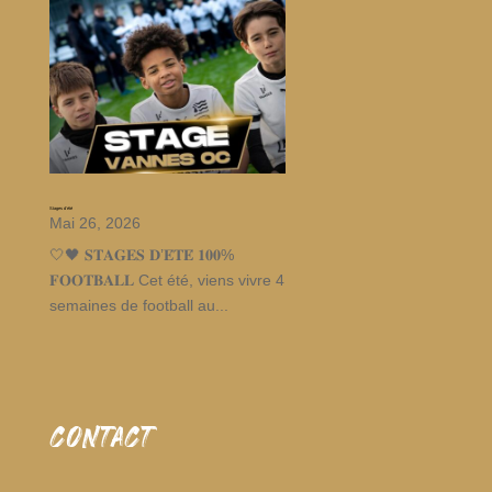
Stages d’été
Mai 26, 2026
🤍🖤 𝐒𝐓𝐀𝐆𝐄𝐒 𝐃’𝐄́𝐓𝐄́ 𝟏𝟎𝟎%
𝐅𝐎𝐎𝐓𝐁𝐀𝐋𝐋 Cet été, viens vivre 4
semaines de football au...
CONTACT