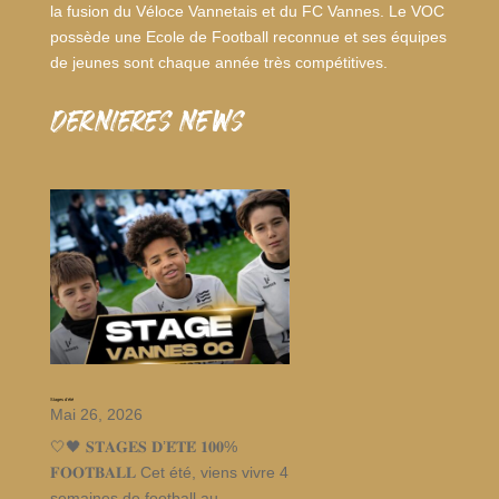
la fusion du Véloce Vannetais et du FC Vannes. Le VOC
possède une Ecole de Football reconnue et ses équipes
de jeunes sont chaque année très compétitives.
dernieres news
Stages d’été
Mai 26, 2026
🤍🖤 𝐒𝐓𝐀𝐆𝐄𝐒 𝐃’𝐄́𝐓𝐄́ 𝟏𝟎𝟎%
𝐅𝐎𝐎𝐓𝐁𝐀𝐋𝐋 Cet été, viens vivre 4
semaines de football au...