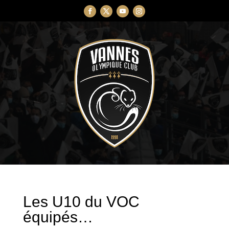
Les U10 du VOC
équipés…