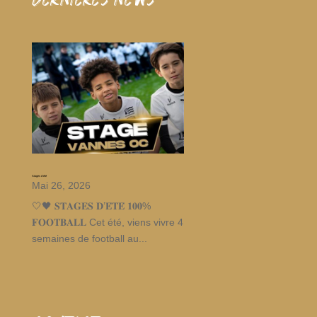
dernieres news
Stages d’été
Mai 26, 2026
🤍🖤 𝐒𝐓𝐀𝐆𝐄𝐒 𝐃’𝐄́𝐓𝐄́ 𝟏𝟎𝟎%
𝐅𝐎𝐎𝐓𝐁𝐀𝐋𝐋 Cet été, viens vivre 4
semaines de football au...