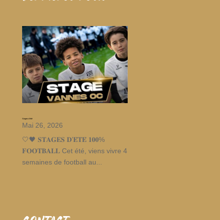
Stages d’été
Mai 26, 2026
🤍🖤 𝐒𝐓𝐀𝐆𝐄𝐒 𝐃’𝐄́𝐓𝐄́ 𝟏𝟎𝟎%
𝐅𝐎𝐎𝐓𝐁𝐀𝐋𝐋 Cet été, viens vivre 4
semaines de football au...