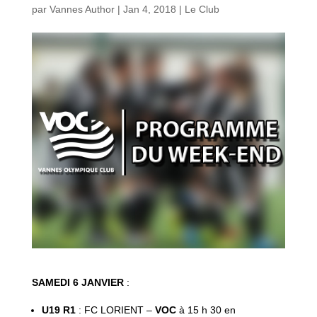
par
Vannes Author
|
Jan 4, 2018
|
Le Club
SAMEDI 6 JANVIER
:
U19 R1
: FC LORIENT –
VOC
à 15 h 30 en