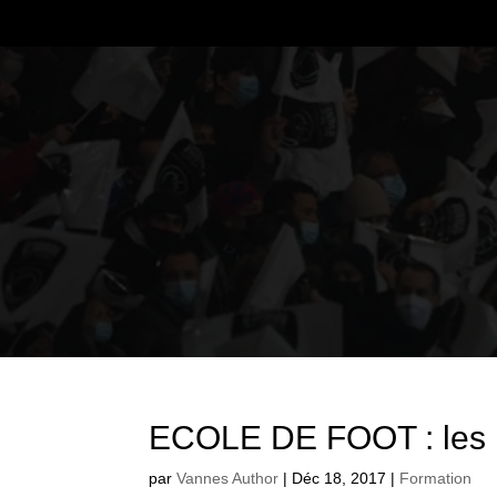
ECOLE DE FOOT : les r
par
Vannes Author
|
Déc 18, 2017
|
Formation