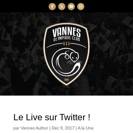
Le Live sur Twitter !
par
Vannes Author
|
Déc 9, 2017
|
A la Une