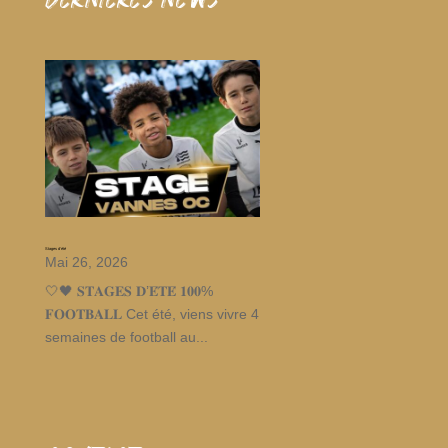
dernieres news
Stages d’été
Mai 26, 2026
🤍🖤 𝐒𝐓𝐀𝐆𝐄𝐒 𝐃’𝐄́𝐓𝐄́ 𝟏𝟎𝟎%
𝐅𝐎𝐎𝐓𝐁𝐀𝐋𝐋 Cet été, viens vivre 4
semaines de football au...