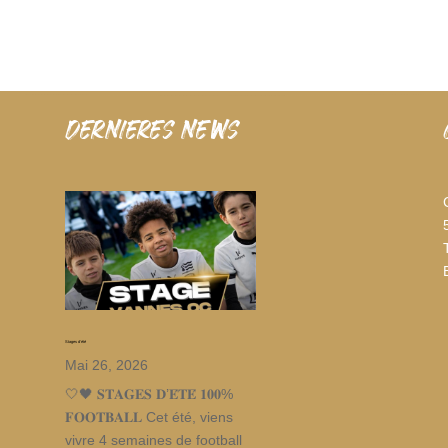
dernieres news
Stages d’été
Mai 26, 2026
🤍🖤 𝐒𝐓𝐀𝐆𝐄𝐒 𝐃’𝐄́𝐓𝐄́ 𝟏𝟎𝟎%
𝐅𝐎𝐎𝐓𝐁𝐀𝐋𝐋 Cet été, viens
vivre 4 semaines de football