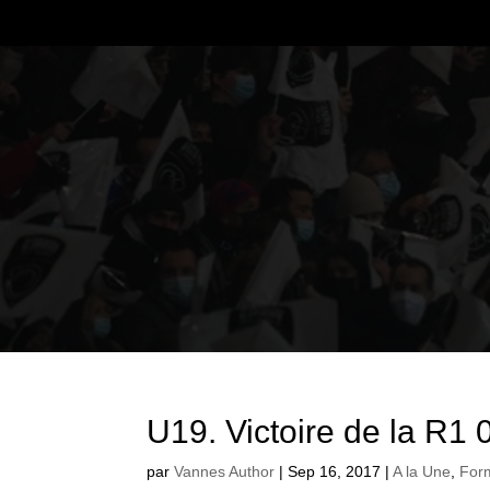
U19. Victoire de la R1
par
Vannes Author
|
Sep 16, 2017
|
A la Une
,
For