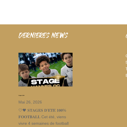
dernieres news
Stages d’été
Mai 26, 2026
🤍🖤 𝐒𝐓𝐀𝐆𝐄𝐒 𝐃’𝐄́𝐓𝐄́ 𝟏𝟎𝟎%
𝐅𝐎𝐎𝐓𝐁𝐀𝐋𝐋 Cet été, viens
vivre 4 semaines de football