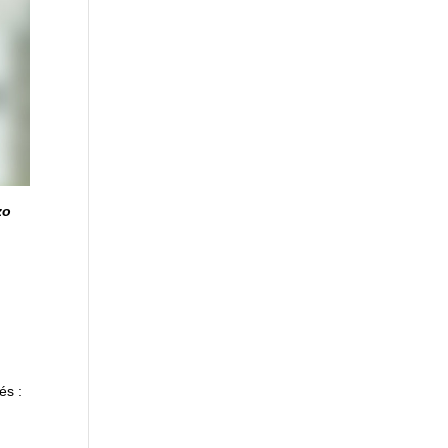
zo
és :