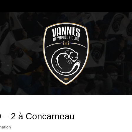
 0 – 2 à Concarneau
mation