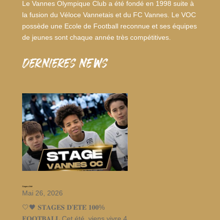
Le Vannes Olympique Club a été fondé en 1998 suite à
la fusion du Véloce Vannetais et du FC Vannes. Le VOC
possède une Ecole de Football reconnue et ses équipes
de jeunes sont chaque année très compétitives.
dernieres news
Stages d’été
Mai 26, 2026
🤍🖤 𝐒𝐓𝐀𝐆𝐄𝐒 𝐃’𝐄́𝐓𝐄́ 𝟏𝟎𝟎%
𝐅𝐎𝐎𝐓𝐁𝐀𝐋𝐋 Cet été, viens vivre 4