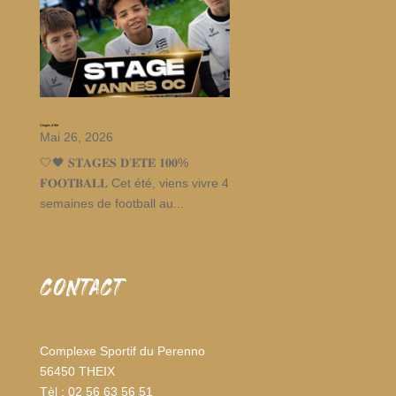
Stages d’été
Mai 26, 2026
🤍🖤 𝐒𝐓𝐀𝐆𝐄𝐒 𝐃’𝐄́𝐓𝐄́ 𝟏𝟎𝟎%
𝐅𝐎𝐎𝐓𝐁𝐀𝐋𝐋 Cet été, viens vivre 4
semaines de football au...
CONTACT
Complexe Sportif du Perenno
56450 THEIX
Tèl : 02 56 63 56 51