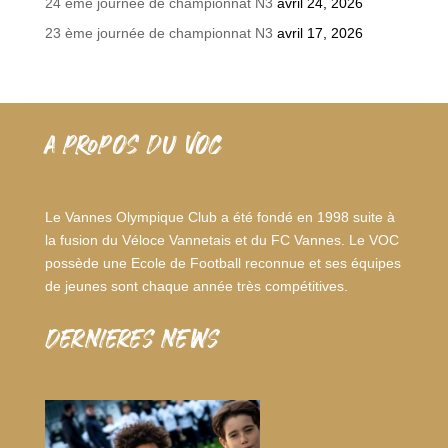
24 ème journée de championnat N3
avril 24, 2026
23 ème journée de championnat N3
avril 17, 2026
A PROPOS DU VOC
Le Vannes Olympique Club a été fondé en 1998 suite à
la fusion du Véloce Vannetais et du FC Vannes. Le VOC
possède une Ecole de Football reconnue et ses équipes
de jeunes sont chaque année très compétitives.
dernieres news