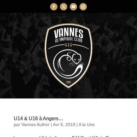
U14 & U16 à Angers…
par
Vannes Author
|
Avr 6, 2019
|
A la Une