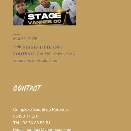
Stages d’été
Mai 26, 2026
🤍🖤 𝐒𝐓𝐀𝐆𝐄𝐒 𝐃’𝐄́𝐓𝐄́ 𝟏𝟎𝟎%
𝐅𝐎𝐎𝐓𝐁𝐀𝐋𝐋 Cet été, viens vivre 4
semaines de football au...
CONTACT
Complexe Sportif du Perenno
56450 THEIX
Tèl : 02 56 63 56 51
Email : contact@vannesoc.com