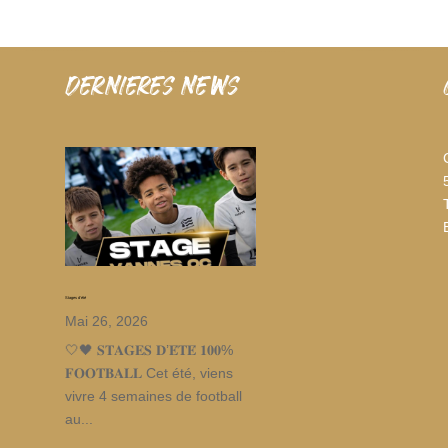
dernieres news
Stages d’été
Mai 26, 2026
🤍🖤 𝐒𝐓𝐀𝐆𝐄𝐒 𝐃’𝐄́𝐓𝐄́ 𝟏𝟎𝟎%
𝐅𝐎𝐎𝐓𝐁𝐀𝐋𝐋 Cet été, viens
vivre 4 semaines de football
au...