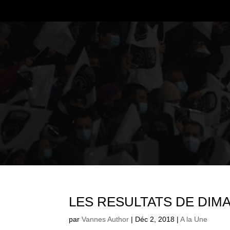
LES RESULTATS DE DIM
par
Vannes Author
|
Déc 2, 2018
|
A la Une