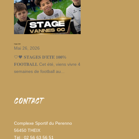
Stages d’été
Mai 26, 2026
🤍🖤 𝐒𝐓𝐀𝐆𝐄𝐒 𝐃’𝐄́𝐓𝐄́ 𝟏𝟎𝟎%
𝐅𝐎𝐎𝐓𝐁𝐀𝐋𝐋 Cet été, viens vivre 4
semaines de football au...
CONTACT
Complexe Sportif du Perenno
56450 THEIX
Tèl : 02 56 63 56 51