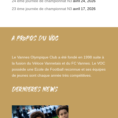
24 ème journée de championnat N3
avril 24, 2026
23 ème journée de championnat N3
avril 17, 2026
A PROPOS DU VOC
Le Vannes Olympique Club a été fondé en 1998 suite à
la fusion du Véloce Vannetais et du FC Vannes. Le VOC
possède une Ecole de Football reconnue et ses équipes
de jeunes sont chaque année très compétitives.
dernieres news