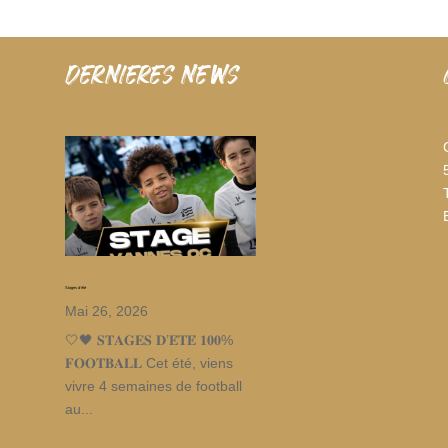
dernieres news
Stages d’été
Mai 26, 2026
🤍🖤 𝐒𝐓𝐀𝐆𝐄𝐒 𝐃’𝐄́𝐓𝐄́ 𝟏𝟎𝟎%
𝐅𝐎𝐎𝐓𝐁𝐀𝐋𝐋 Cet été, viens
vivre 4 semaines de football
au...